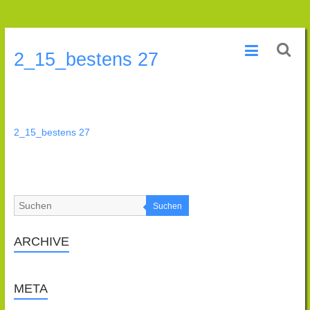
Zum
Praxis
Inhalt
2_15_bestens 27
wechseln
für
Naturheilkunde
Natascha
2_15_bestens 27
Engers
Heilpraktikerin
Suchen
ARCHIVE
META