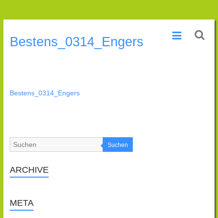
Zum
Praxis
Inhalt
Bestens_0314_Engers
wechseln
für
Naturheilkunde
Natascha
Bestens_0314_Engers
Engers
Heilpraktikerin
Suchen
ARCHIVE
META